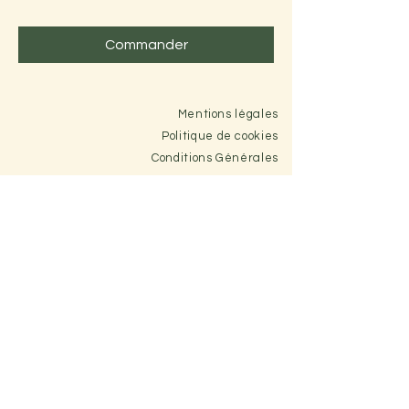
Carte
cadeau
Commander
Mentions légales
Politique de cookies
Conditions Générales
Politique de confidentialité
Massages Teulat, massages Verfeil, institut de
massage Lavaur et alentours, massage duo Verfeil,
massage à domicile, massage Lavaur, massages
relaxants, massages drainants, massages
énergétiques,
Marinette GILBERT
07 88 90 09 94
|
Réseaux:
@iletaitunefoismassages
© 2023 par Marinette Gilbert. Créé avec
Wix.com