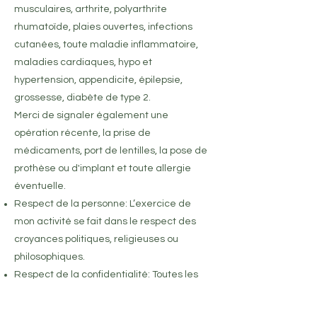
musculaires, arthrite, polyarthrite
rhumatoïde, plaies ouvertes, infections
cutanées, toute maladie inflammatoire,
maladies cardiaques, hypo et
hypertension, appendicite, épilepsie,
grossesse, diabète de type 2.
Merci de signaler également une
opération récente, la prise de
médicaments, port de lentilles, la pose de
prothèse ou d'implant et toute allergie
éventuelle.
Respect de la personne: L’exercice de
mon activité se fait dans le respect des
croyances politiques, religieuses ou
philosophiques.
Respect de la confidentialité: Toutes les
informations recueillies sur le client et sa
santé seront garanties par le secret